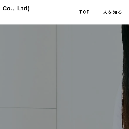
o., Ltd)
TOP
人を知る