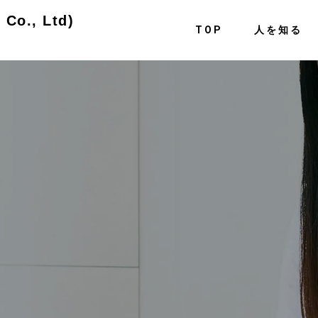
o., Ltd)
TOP
人を知る