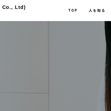
o., Ltd)
TOP
人を知る