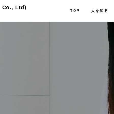
o., Ltd)
TOP
人を知る